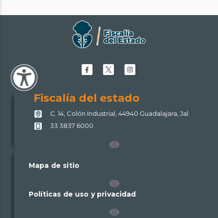
Facebook
X
Instagram
de
de
de
Fiscalía
Fiscalía
Fiscalía
Fiscalía del estado
del
del
del
C. 14, Colón Industrial, 44940 Guadalajara, Jal.
estado
estado
estado
33 3837 6000
Mapa de sitio
Políticas de uso y privacidad