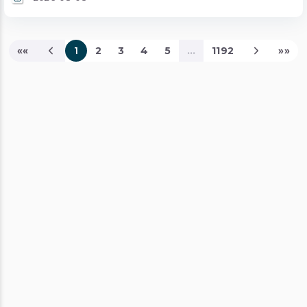
««
1
2
3
4
5
...
1192
»»
Página Actual